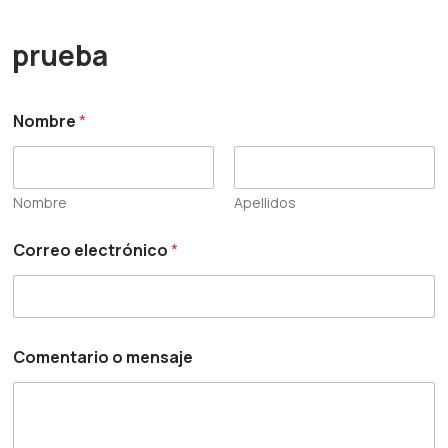
prueba
Nombre
*
Nombre
Apellidos
Correo electrónico
*
e
Comentario o mensaje
l
e
c
t
r